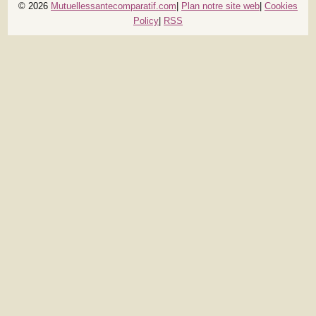
© 2026
Mutuellessantecomparatif.com
|
Plan notre site web
|
Cookies
Policy
|
RSS