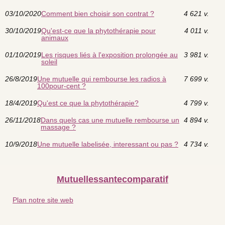
03/10/2020
Comment bien choisir son contrat ?
4 621 v.
30/10/2019
Qu'est-ce que la phytothérapie pour
4 011 v.
animaux
01/10/2019
Les risques liés à l'exposition prolongée au
3 981 v.
soleil
26/8/2019
Une mutuelle qui rembourse les radios à
7 699 v.
100pour-cent ?
18/4/2019
Qu'est ce que la phytothérapie?
4 799 v.
26/11/2018
Dans quels cas une mutuelle rembourse un
4 894 v.
massage ?
10/9/2018
Une mutuelle labelisée, interessant ou pas ?
4 734 v.
Mutuellessantecomparatif
Plan notre site web