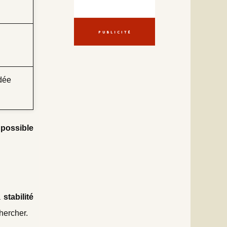
dée
 possible
a
stabilité
hercher.