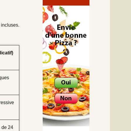
 incluses.
icatif)
lques
ressive
 de 24